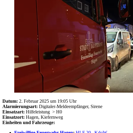
Datum:
2. Februar 2025 um 19:05 Uhr
Alarmierungsart:
Digitaler-Meldeempfänger, Sirene
Einsatzart:
Hilfeleistung
> H0
Einsatzort:
Hagen, Kiefernweg
Einheiten und Fahrzeuge:
Freiwillige Feuerwehr Hagen
:
HLF 20
,
KdoW