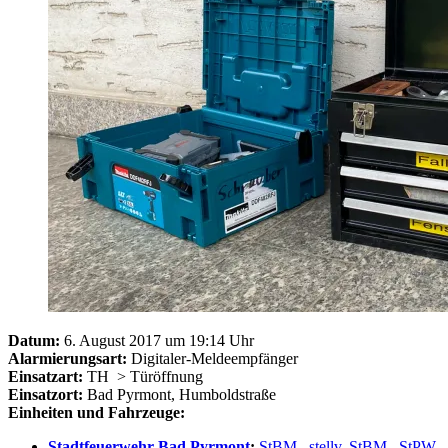
Datum:
6. August 2017 um 19:14 Uhr
Alarmierungsart:
Digitaler-Meldeempfänger
Einsatzart:
TH
> Türöffnung
Einsatzort:
Bad Pyrmont, Humboldstraße
Einheiten und Fahrzeuge:
Stadtfeuerwehr Bad Pyrmont
:
StBM
,
stellv. StBM
,
StPW