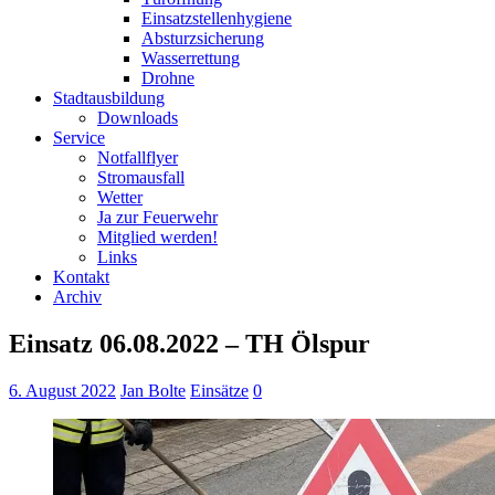
Einsatzstellenhygiene
Absturzsicherung
Wasserrettung
Drohne
Stadtausbildung
Downloads
Service
Notfallflyer
Stromausfall
Wetter
Ja zur Feuerwehr
Mitglied werden!
Links
Kontakt
Archiv
Einsatz 06.08.2022 – TH Ölspur
6. August 2022
Jan Bolte
Einsätze
0