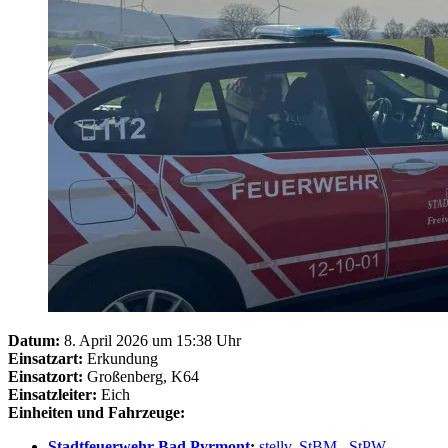
Datum:
8. April 2026 um 15:38 Uhr
Einsatzart:
Erkundung
Einsatzort:
Großenberg, K64
Einsatzleiter:
Eich
Einheiten und Fahrzeuge:
Stadtfeuerwehr Bad Pyrmont
:
stellv. StBM
,
StPW