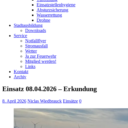
Einsatzstellenhygiene
Absturzsicherung
Wasserrettung
Drohne
Stadtausbildung
Downloads
Service
Notfallflyer
Stromausfall
Wetter
Ja zur Feuerwehr
Mitglied werden!
Links
Kontakt
Archiv
Einsatz 08.04.2026 – Erkundung
8. April 2026
Niclas Wiedbrauck
Einsätze
0