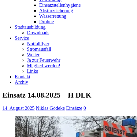
Einsatzstellenhygiene
Absturzsicherung
Wasserrettung
Drohne
Stadtausbildung
Downloads
Service
Notfallflyer
Stromausfall
Wetter
Ja zur Feuerwehr
Mitglied werden!
Links
Kontakt
Archiv
Einsatz 14.08.2025 – H DLK
14. August 2025
Niklas Gödeke
Einsätze
0