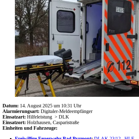
Datum:
14. August 2025 um 10:31 Uhr
Alarmierungsart:
Digitaler-Meldeempfänger
Einsatzart:
Hilfeleistung
> DLK
Einsatzort:
Holzhausen, Casparistraße
Einheiten und Fahrzeuge:
Freiwillige Feuerwehr Bad Pyrmont
:
DLAK 23/12
,
HLF