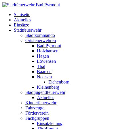
Startseite
Aktuelles
Einsätze
Stadtfeuerwehr
Stadtkommando
Ortsfeuerwehren
Bad Pyrmont
Holzhausen
Hagen
Löwensen
Thal
Baarsen
Neersen
Eichenborn
Kleinenberg
Stadtjugendfeuerwehr
Aktuelles
Kinderfeuerwehr
Fahrzeuge
Förderverein
Fachgruppen
Einsatzleitung
Türöffnung