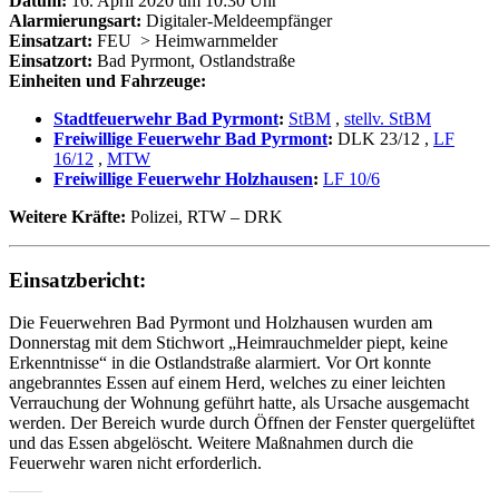
Datum:
16. April 2020 um 10:30 Uhr
Alarmierungsart:
Digitaler-Meldeempfänger
Einsatzart:
FEU
> Heimwarnmelder
Einsatzort:
Bad Pyrmont, Ostlandstraße
Einheiten und Fahrzeuge:
Stadtfeuerwehr Bad Pyrmont
:
StBM
,
stellv. StBM
Freiwillige Feuerwehr Bad Pyrmont
:
DLK 23/12
,
LF
16/12
,
MTW
Freiwillige Feuerwehr Holzhausen
:
LF 10/6
Weitere Kräfte:
Polizei, RTW – DRK
Einsatzbericht:
Die Feuerwehren Bad Pyrmont und Holzhausen wurden am
Donnerstag mit dem Stichwort „Heimrauchmelder piept, keine
Erkenntnisse“ in die Ostlandstraße alarmiert. Vor Ort konnte
angebranntes Essen auf einem Herd, welches zu einer leichten
Verrauchung der Wohnung geführt hatte, als Ursache ausgemacht
werden. Der Bereich wurde durch Öffnen der Fenster quergelüftet
und das Essen abgelöscht. Weitere Maßnahmen durch die
Feuerwehr waren nicht erforderlich.