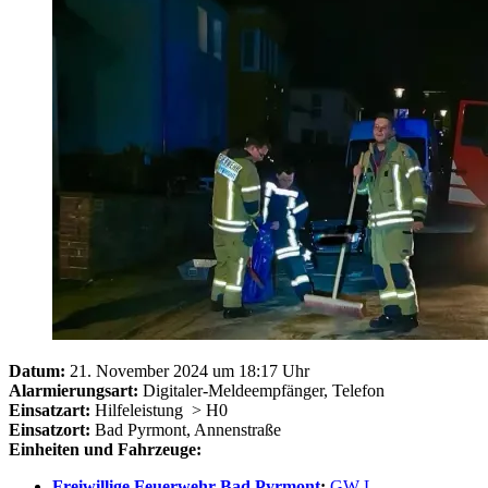
Datum:
21. November 2024 um 18:17 Uhr
Alarmierungsart:
Digitaler-Meldeempfänger, Telefon
Einsatzart:
Hilfeleistung
> H0
Einsatzort:
Bad Pyrmont, Annenstraße
Einheiten und Fahrzeuge:
Freiwillige Feuerwehr Bad Pyrmont
:
GW-L