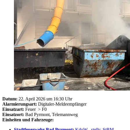
Datum:
22. April 2026 um 16:30 Uhr
Alarmierungsart:
Digitaler-Meldeempfänger
Einsatzart:
Feuer
> F0
Einsatzort:
Bad Pyrmont, Telemannweg
Einheiten und Fahrzeuge:
Stadtfeuerwehr Bad Pyrmont
:
KdoW
,
stellv. StBM