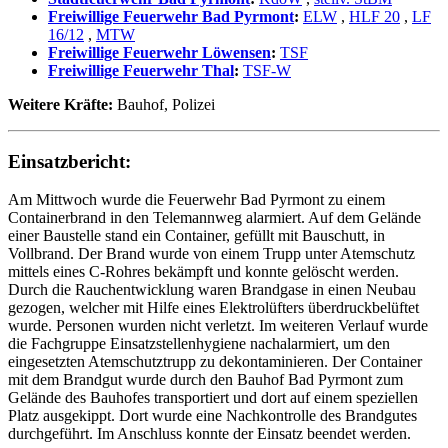
Freiwillige Feuerwehr Bad Pyrmont
:
ELW
,
HLF 20
,
LF
16/12
,
MTW
Freiwillige Feuerwehr Löwensen
:
TSF
Freiwillige Feuerwehr Thal
:
TSF-W
Weitere Kräfte:
Bauhof, Polizei
Einsatzbericht:
Am Mittwoch wurde die Feuerwehr Bad Pyrmont zu einem
Containerbrand in den Telemannweg alarmiert. Auf dem Gelände
einer Baustelle stand ein Container, gefüllt mit Bauschutt, in
Vollbrand. Der Brand wurde von einem Trupp unter Atemschutz
mittels eines C-Rohres bekämpft und konnte gelöscht werden.
Durch die Rauchentwicklung waren Brandgase in einen Neubau
gezogen, welcher mit Hilfe eines Elektrolüfters überdruckbelüftet
wurde. Personen wurden nicht verletzt. Im weiteren Verlauf wurde
die Fachgruppe Einsatzstellenhygiene nachalarmiert, um den
eingesetzten Atemschutztrupp zu dekontaminieren. Der Container
mit dem Brandgut wurde durch den Bauhof Bad Pyrmont zum
Gelände des Bauhofes transportiert und dort auf einem speziellen
Platz ausgekippt. Dort wurde eine Nachkontrolle des Brandgutes
durchgeführt. Im Anschluss konnte der Einsatz beendet werden.