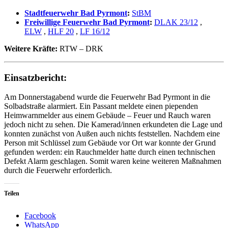
Stadtfeuerwehr Bad Pyrmont
:
StBM
Freiwillige Feuerwehr Bad Pyrmont
:
DLAK 23/12
,
ELW
,
HLF 20
,
LF 16/12
Weitere Kräfte:
RTW – DRK
Einsatzbericht:
Am Donnerstagabend wurde die Feuerwehr Bad Pyrmont in die
Solbadstraße alarmiert. Ein Passant meldete einen piependen
Heimwarnmelder aus einem Gebäude – Feuer und Rauch waren
jedoch nicht zu sehen. Die Kamerad/innen erkundeten die Lage und
konnten zunächst von Außen auch nichts feststellen. Nachdem eine
Person mit Schlüssel zum Gebäude vor Ort war konnte der Grund
gefunden werden: ein Rauchmelder hatte durch einen technischen
Defekt Alarm geschlagen. Somit waren keine weiteren Maßnahmen
durch die Feuerwehr erforderlich.
Teilen
Facebook
WhatsApp