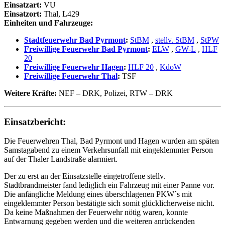
Einsatzart:
VU
Einsatzort:
Thal, L429
Einheiten und Fahrzeuge:
Stadtfeuerwehr Bad Pyrmont
:
StBM
,
stellv. StBM
,
StPW
Freiwillige Feuerwehr Bad Pyrmont
:
ELW
,
GW-L
,
HLF
20
Freiwillige Feuerwehr Hagen
:
HLF 20
,
KdoW
Freiwillige Feuerwehr Thal
:
TSF
Weitere Kräfte:
NEF – DRK, Polizei, RTW – DRK
Einsatzbericht:
Die Feuerwehren Thal, Bad Pyrmont und Hagen wurden am späten
Samstagabend zu einem Verkehrsunfall mit eingeklemmter Person
auf der Thaler Landstraße alarmiert.
Der zu erst an der Einsatzstelle eingetroffene stellv.
Stadtbrandmeister fand lediglich ein Fahrzeug mit einer Panne vor.
Die anfängliche Meldung eines überschlagenen PKW´s mit
eingeklemmter Person bestätigte sich somit glücklicherweise nicht.
Da keine Maßnahmen der Feuerwehr nötig waren, konnte
Entwarnung gegeben werden und die weiteren anrückenden