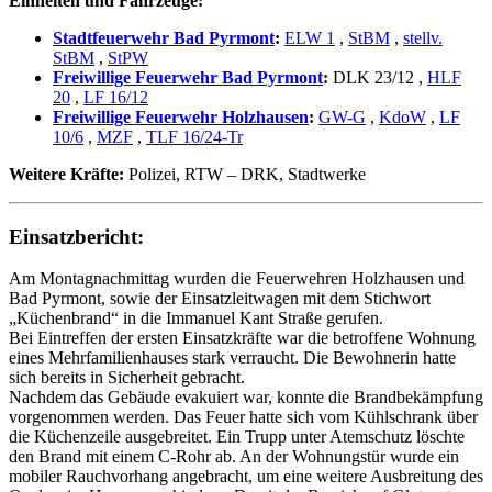
Einheiten und Fahrzeuge:
Stadtfeuerwehr Bad Pyrmont
:
ELW 1
,
StBM
,
stellv.
StBM
,
StPW
Freiwillige Feuerwehr Bad Pyrmont
:
DLK 23/12
,
HLF
20
,
LF 16/12
Freiwillige Feuerwehr Holzhausen
:
GW-G
,
KdoW
,
LF
10/6
,
MZF
,
TLF 16/24-Tr
Weitere Kräfte:
Polizei, RTW – DRK, Stadtwerke
Einsatzbericht:
Am Montagnachmittag wurden die Feuerwehren Holzhausen und
Bad Pyrmont, sowie der Einsatzleitwagen mit dem Stichwort
„Küchenbrand“ in die Immanuel Kant Straße gerufen.
Bei Eintreffen der ersten Einsatzkräfte war die betroffene Wohnung
eines Mehrfamilienhauses stark verraucht. Die Bewohnerin hatte
sich bereits in Sicherheit gebracht.
Nachdem das Gebäude evakuiert war, konnte die Brandbekämpfung
vorgenommen werden. Das Feuer hatte sich vom Kühlschrank über
die Küchenzeile ausgebreitet. Ein Trupp unter Atemschutz löschte
den Brand mit einem C-Rohr ab. An der Wohnungstür wurde ein
mobiler Rauchvorhang angebracht, um eine weitere Ausbreitung des