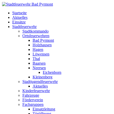
Startseite
Aktuelles
Einsätze
Stadtfeuerwehr
Stadtkommando
Ortsfeuerwehren
Bad Pyrmont
Holzhausen
Hagen
Löwensen
Thal
Baarsen
Neersen
Eichenborn
Kleinenberg
Stadtjugendfeuerwehr
Aktuelles
Kinderfeuerwehr
Fahrzeuge
Förderverein
Fachgruppen
Einsatzleitung
Türöffnung