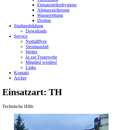
Einsatzstellenhygiene
Absturzsicherung
Wasserrettung
Drohne
Stadtausbildung
Downloads
Service
Notfallflyer
Stromausfall
Wetter
Ja zur Feuerwehr
Mitglied werden!
Links
Kontakt
Archiv
Einsatzart:
TH
Technische Hilfe