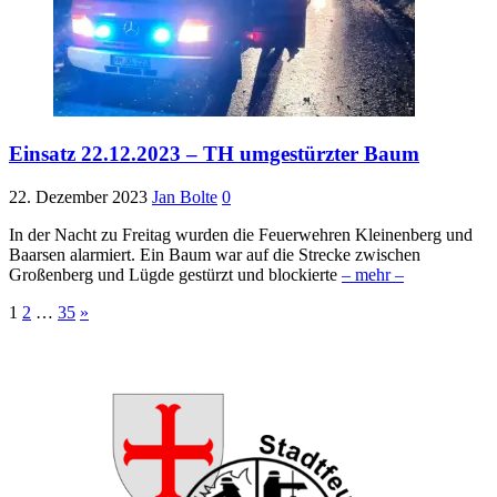
Einsatz 22.12.2023 – TH umgestürzter Baum
22. Dezember 2023
Jan Bolte
0
In der Nacht zu Freitag wurden die Feuerwehren Kleinenberg und
Baarsen alarmiert. Ein Baum war auf die Strecke zwischen
Großenberg und Lügde gestürzt und blockierte
– mehr –
Seitennummerierung
1
2
…
35
»
der
Beiträge