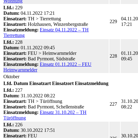
Wohnung
Lfd.:
229
Datum:
04.11.2022 17:21
Einsatzart:
TH > Tierrettung
04.11.2
229
Einsatzort:
Holzhausen, Winzenbergstraße
17:21
Einsatzmeldung:
Einsatz 04.11.2022 – TH
Tierrettung
Lfd.:
228
Datum:
01.11.2022 09:45
Einsatzart:
FEU > Heimwarnmelder
01.11.2
228
Einsatzort:
Bad Pyrmont, Südstraße
09:45
Einsatzmeldung:
Einsatz 01.11.2022 – FEU
Heimwarnmelder
Oktober
Lfd.
Datum
Einsatzart
Einsatzort
Einsatzmeldung
Lfd.:
227
Datum:
31.10.2022 08:22
Einsatzart:
TH > Türöffnung
31.10.2
227
Einsatzort:
Bad Pyrmont, Schellenstraße
08:22
Einsatzmeldung:
Einsatz 31.10.202 – TH
Türöffnung
Lfd.:
226
Datum:
30.10.2022 17:51
Einsatzart:
FEU
30.10.2