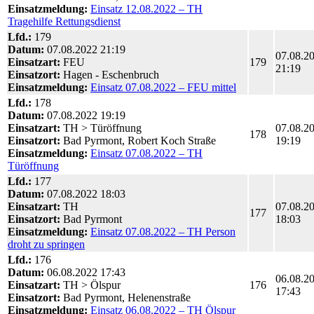
Einsatzmeldung:
Einsatz 12.08.2022 – TH
Tragehilfe Rettungsdienst
Lfd.:
179
Datum:
07.08.2022 21:19
07.08.2
Einsatzart:
FEU
179
21:19
Einsatzort:
Hagen - Eschenbruch
Einsatzmeldung:
Einsatz 07.08.2022 – FEU mittel
Lfd.:
178
Datum:
07.08.2022 19:19
Einsatzart:
TH > Türöffnung
07.08.2
178
Einsatzort:
Bad Pyrmont, Robert Koch Straße
19:19
Einsatzmeldung:
Einsatz 07.08.2022 – TH
Türöffnung
Lfd.:
177
Datum:
07.08.2022 18:03
Einsatzart:
TH
07.08.2
177
Einsatzort:
Bad Pyrmont
18:03
Einsatzmeldung:
Einsatz 07.08.2022 – TH Person
droht zu springen
Lfd.:
176
Datum:
06.08.2022 17:43
06.08.2
Einsatzart:
TH > Ölspur
176
17:43
Einsatzort:
Bad Pyrmont, Helenenstraße
Einsatzmeldung:
Einsatz 06.08.2022 – TH Ölspur