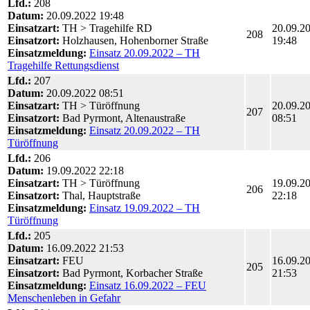
Lfd.:
208
Datum:
20.09.2022 19:48
Einsatzart:
TH > Tragehilfe RD
20.09.2
208
Einsatzort:
Holzhausen, Hohenborner Straße
19:48
Einsatzmeldung:
Einsatz 20.09.2022 – TH
Tragehilfe Rettungsdienst
Lfd.:
207
Datum:
20.09.2022 08:51
Einsatzart:
TH > Türöffnung
20.09.2
207
Einsatzort:
Bad Pyrmont, Altenaustraße
08:51
Einsatzmeldung:
Einsatz 20.09.2022 – TH
Türöffnung
Lfd.:
206
Datum:
19.09.2022 22:18
Einsatzart:
TH > Türöffnung
19.09.2
206
Einsatzort:
Thal, Hauptstraße
22:18
Einsatzmeldung:
Einsatz 19.09.2022 – TH
Türöffnung
Lfd.:
205
Datum:
16.09.2022 21:53
Einsatzart:
FEU
16.09.2
205
Einsatzort:
Bad Pyrmont, Korbacher Straße
21:53
Einsatzmeldung:
Einsatz 16.09.2022 – FEU
Menschenleben in Gefahr