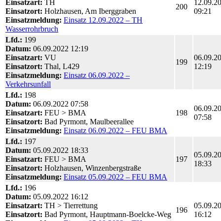
Einsatzart:
TH
12.09.2
200
Einsatzort:
Holzhausen, Am Iberggraben
09:21
Einsatzmeldung:
Einsatz 12.09.2022 – TH
Wasserrohrbruch
Lfd.:
199
Datum:
06.09.2022 12:19
Einsatzart:
VU
06.09.2
199
Einsatzort:
Thal, L429
12:19
Einsatzmeldung:
Einsatz 06.09.2022 –
Verkehrsunfall
Lfd.:
198
Datum:
06.09.2022 07:58
06.09.2
Einsatzart:
FEU > BMA
198
07:58
Einsatzort:
Bad Pyrmont, Maulbeerallee
Einsatzmeldung:
Einsatz 06.09.2022 – FEU BMA
Lfd.:
197
Datum:
05.09.2022 18:33
05.09.2
Einsatzart:
FEU > BMA
197
18:33
Einsatzort:
Holzhausen, Winzenbergstraße
Einsatzmeldung:
Einsatz 05.09.2022 – FEU BMA
Lfd.:
196
Datum:
05.09.2022 16:12
Einsatzart:
TH > Tierrettung
05.09.2
196
Einsatzort:
Bad Pyrmont, Hauptmann-Boelcke-Weg
16:12