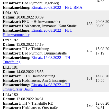
04:55
Einsatzort:
Bad Pyrmont, Jägerweg
Einsatzmeldung:
Einsatz 20.08.2022 – FEU BMA
Lfd.:
183
Datum:
20.08.2022 03:09
Einsatzart:
FEU > Heimwarnmelder
20.08.2
183
Einsatzort:
Holzhausen, Immanuel Kant Straße
03:09
Einsatzmeldung:
Einsatz 20.08.2022 – FEU
Heimwarnmelder
Lfd.:
182
Datum:
15.08.2022 17:19
Einsatzart:
TH > Türöffnung
15.08.2
182
Einsatzort:
Bad Pyrmont, Brunnenstraße
17:19
Einsatzmeldung:
Einsatz 15.08.2022 – TH
Türöffnung
Lfd.:
181
Datum:
14.08.2022 15:55
Einsatzart:
TH > Baumbeseitung
14.08.2
181
Einsatzort:
Holzhausen, Am Gänseanger
15:55
Einsatzmeldung:
Einsatz 14.08.2022 – TH
umgestürzter Baum
Lfd.:
180
Datum:
12.08.2022 04:31
Einsatzart:
TH > Tragehilfe RD
12.08.2
180
Einsatzort:
Holzhausen, Ortsstraße
04:31