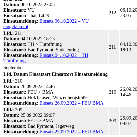
Datum:
06.10.2022 23:05
Einsatzart:
VU
06.10.2
212
Einsatzort:
Thal, L429
23:05
Einsatzmeldung:
Einsatz 06.10.2022 – VU
eingeklemmt
Lfd.:
211
Datum:
04.10.2022 18:13
Einsatzart:
TH > Türöffnung
04.10.2
211
Einsatzort:
Bad Pyrmont, Sudetenring
18:13
Einsatzmeldung:
Einsatz 04.10.2022 – TH
Türöffnung
September
Lfd.
Datum
Einsatzart
Einsatzort
Einsatzmeldung
Lfd.:
210
Datum:
26.09.2022 14:46
26.09.2
Einsatzart:
FEU > BMA
210
14:46
Einsatzort:
Holzhausen, Winzenbergstraße
Einsatzmeldung:
Einsatz 26.09.2022 – FEU BMA
Lfd.:
209
Datum:
25.09.2022 09:07
25.09.2
Einsatzart:
FEU > BMA
209
09:07
Einsatzort:
Bad Pyrmont, Jägerweg
Einsatzmeldung:
Einsatz 25.09.2022 – FEU BMA