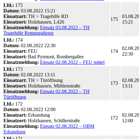
Lfd.:
175
Datum:
03.08.2022 15:21
Einsatzart:
TH > Tragehilfe RD
03.08.2
175
Einsatzort:
Holzhausen, L426
15:21
Einsatzmeldung:
Einsatz 03.08.2022 – TH
Tragehilfe Rettungsdienst
Lfd.:
174
Datum:
02.08.2022 22:30
02.08.2
Einsatzart:
FEU
174
22:30
Einsatzort:
Bad Pyrmont, Bombergallee
Einsatzmeldung:
Einsatz 02.08.2022 – FEU mittel
Lfd.:
173
Datum:
02.08.2022 13:11
Einsatzart:
TH > Türöffnung
02.08.2
173
Einsatzort:
Holzhausen, Mühlenstraße
13:11
Einsatzmeldung:
Einsatz 02.08.2022 – TH
Türöffnung
Lfd.:
172
Datum:
02.08.2022 12:00
Einsatzart:
Erkundung
02.08.2
172
Einsatzort:
Holzhausen, Schillerstraße
12:00
Einsatzmeldung:
Einsatz 02.08.2022 – OBM
Erkundung
Lfd.:
171