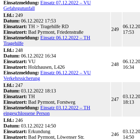
Einsatzmeldung:
Einsatz 07.12.2022 – VU
Gefahrgutunfall
Lfd.:
249
Datum:
06.12.2022 17:53
Einsatzart:
TH > Tragehilfe RD
06.12.2
249
Einsatzort:
Bad Pyrmont, Friedenstraße
17:53
Einsatzmeldung:
Einsatz 06.12.2022 – TH
Tragehilfe
Lfd.:
248
Datum:
06.12.2022 16:34
Einsatzart:
VU
06.12.2
248
Einsatzort:
Holzhausen, L426
16:34
Einsatzmeldung:
Einsatz 06.12.2022 – VU
Verkehrssicherung
Lfd.:
247
Datum:
03.12.2022 18:13
Einsatzart:
TH
03.12.2
247
Einsatzort:
Bad Pyrmont, Forstweg
18:13
Einsatzmeldung:
Einsatz 03.12.2022 – TH
eingeschlossene Person
Lfd.:
246
Datum:
03.12.2022 14:50
Einsatzart:
Erkundung
03.12.2
246
Einsatzort:
Bad Pyrmont, Löwenser Str.
14:50