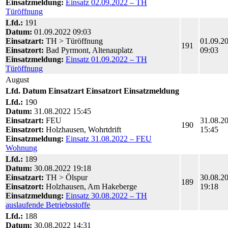
Einsatzmeldung:
Einsatz 02.09.2022 – TH
Türöffnung
Lfd.:
191
Datum:
01.09.2022 09:03
Einsatzart:
TH > Türöffnung
01.09.2
191
Einsatzort:
Bad Pyrmont, Altenauplatz
09:03
Einsatzmeldung:
Einsatz 01.09.2022 – TH
Türöffnung
August
Lfd.
Datum
Einsatzart
Einsatzort
Einsatzmeldung
Lfd.:
190
Datum:
31.08.2022 15:45
Einsatzart:
FEU
31.08.2
190
Einsatzort:
Holzhausen, Wohrtdrift
15:45
Einsatzmeldung:
Einsatz 31.08.2022 – FEU
Wohnung
Lfd.:
189
Datum:
30.08.2022 19:18
Einsatzart:
TH > Ölspur
30.08.2
189
Einsatzort:
Holzhausen, Am Hakeberge
19:18
Einsatzmeldung:
Einsatz 30.08.2022 – TH
auslaufende Betriebsstoffe
Lfd.:
188
Datum:
30.08.2022 14:31