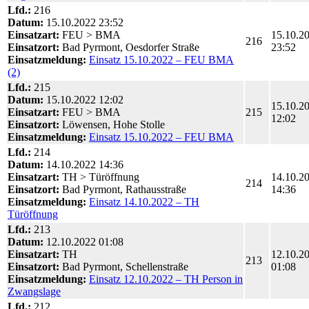
Lfd.:
216
Datum:
15.10.2022 23:52
Einsatzart:
FEU > BMA
15.10.2
216
Einsatzort:
Bad Pyrmont, Oesdorfer Straße
23:52
Einsatzmeldung:
Einsatz 15.10.2022 – FEU BMA
(2)
Lfd.:
215
Datum:
15.10.2022 12:02
15.10.2
Einsatzart:
FEU > BMA
215
12:02
Einsatzort:
Löwensen, Hohe Stolle
Einsatzmeldung:
Einsatz 15.10.2022 – FEU BMA
Lfd.:
214
Datum:
14.10.2022 14:36
Einsatzart:
TH > Türöffnung
14.10.2
214
Einsatzort:
Bad Pyrmont, Rathausstraße
14:36
Einsatzmeldung:
Einsatz 14.10.2022 – TH
Türöffnung
Lfd.:
213
Datum:
12.10.2022 01:08
Einsatzart:
TH
12.10.2
213
Einsatzort:
Bad Pyrmont, Schellenstraße
01:08
Einsatzmeldung:
Einsatz 12.10.2022 – TH Person in
Zwangslage
Lfd.:
212