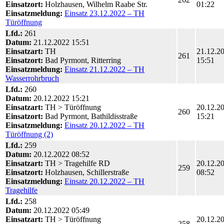
Einsatzort:
Holzhausen, Wilhelm Raabe Str.
01:22
Einsatzmeldung:
Einsatz 23.12.2022 – TH
Türöffnung
Lfd.:
261
Datum:
21.12.2022 15:51
Einsatzart:
TH
21.12.2
261
Einsatzort:
Bad Pyrmont, Ritterring
15:51
Einsatzmeldung:
Einsatz 21.12.2022 – TH
Wasserrohrbruch
Lfd.:
260
Datum:
20.12.2022 15:21
Einsatzart:
TH > Türöffnung
20.12.2
260
Einsatzort:
Bad Pyrmont, Bathildisstraße
15:21
Einsatzmeldung:
Einsatz 20.12.2022 – TH
Türöffnung (2)
Lfd.:
259
Datum:
20.12.2022 08:52
Einsatzart:
TH > Tragehilfe RD
20.12.2
259
Einsatzort:
Holzhausen, Schillerstraße
08:52
Einsatzmeldung:
Einsatz 20.12.2022 – TH
Tragehilfe
Lfd.:
258
Datum:
20.12.2022 05:49
Einsatzart:
TH > Türöffnung
20.12.2
258