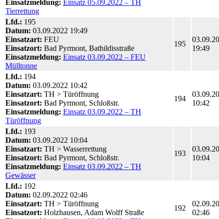
Einsatzmeldung:
Einsatz 05.09.2022 – TH
Tierrettung
Lfd.:
195
Datum:
03.09.2022 19:49
Einsatzart:
FEU
03.09.2
195
Einsatzort:
Bad Pyrmont, Bathildisstraße
19:49
Einsatzmeldung:
Einsatz 03.09.2022 – FEU
Mülltonne
Lfd.:
194
Datum:
03.09.2022 10:42
Einsatzart:
TH > Türöffnung
03.09.2
194
Einsatzort:
Bad Pyrmont, Schloßstr.
10:42
Einsatzmeldung:
Einsatz 03.09.2022 – TH
Türöffnung
Lfd.:
193
Datum:
03.09.2022 10:04
Einsatzart:
TH > Wasserrettung
03.09.2
193
Einsatzort:
Bad Pyrmont, Schloßstr.
10:04
Einsatzmeldung:
Einsatz 03.09.2022 – TH
Gewässer
Lfd.:
192
Datum:
02.09.2022 02:46
Einsatzart:
TH > Türöffnung
02.09.2
192
Einsatzort:
Holzhausen, Adam Wolff Straße
02:46