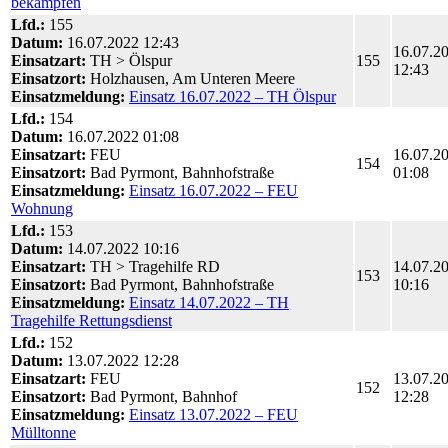
bekämpfen
Lfd.:
155
Datum:
16.07.2022 12:43
16.07.2
Einsatzart:
TH > Ölspur
155
12:43
Einsatzort:
Holzhausen, Am Unteren Meere
Einsatzmeldung:
Einsatz 16.07.2022 – TH Ölspur
Lfd.:
154
Datum:
16.07.2022 01:08
Einsatzart:
FEU
16.07.2
154
Einsatzort:
Bad Pyrmont, Bahnhofstraße
01:08
Einsatzmeldung:
Einsatz 16.07.2022 – FEU
Wohnung
Lfd.:
153
Datum:
14.07.2022 10:16
Einsatzart:
TH > Tragehilfe RD
14.07.2
153
Einsatzort:
Bad Pyrmont, Bahnhofstraße
10:16
Einsatzmeldung:
Einsatz 14.07.2022 – TH
Tragehilfe Rettungsdienst
Lfd.:
152
Datum:
13.07.2022 12:28
Einsatzart:
FEU
13.07.2
152
Einsatzort:
Bad Pyrmont, Bahnhof
12:28
Einsatzmeldung:
Einsatz 13.07.2022 – FEU
Mülltonne