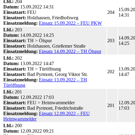
Lfd.:
204
Datum:
15.09.2022 14:31
15.09.2
Einsatzart:
FEU
204
14:31
Einsatzort:
Holzhausen, Friedhofsweg
Einsatzmeldung:
Einsatz 15.09.2022 – FEU PKW
Lfd.:
203
Datum:
14.09.2022 14:25
14.09.2
Einsatzart:
TH > Ölspur
203
14:25
Einsatzort:
Holzhausen, Grießemer Straße
Einsatzmeldung:
Einsatz 14.09.2022 – TH Ölspur
Lfd.:
202
Datum:
13.09.2022 14:47
Einsatzart:
TH > Türöffnung
13.09.2
202
Einsatzort:
Bad Pyrmont, Georg Viktor Str.
14:47
Einsatzmeldung:
Einsatz 13.09.2022 – TH
Türöffnung
Lfd.:
201
Datum:
12.09.2022 17:03
Einsatzart:
FEU > Heimwarnmelder
12.09.2
201
Einsatzort:
Bad Pyrmont, Friedrichstraße
17:03
Einsatzmeldung:
Einsatz 12.09.2022 – FEU
Heimwarnmelder
Lfd.:
200
Datum:
12.09.2022 09:21