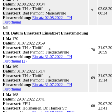
Datum:
02.08.2022 00:34
Einsatzart:
TH > Türöffnung
02.08.2
171
Einsatzort:
Bad Pyrmont, Marienstraße
00:34
Einsatzmeldung:
Einsatz 02.08.2022 – TH
Türöffnung
Juli
Lfd.
Datum
Einsatzart
Einsatzort
Einsatzmeldung
Lfd.:
170
Datum:
31.07.2022 20:59
Einsatzart:
TH > Türöffnung
31.07.2
170
Einsatzort:
Bad Pyrmont, Friedrichstraße
20:59
Einsatzmeldung:
Einsatz 31.07.2022 – TH
Türöffnung (2)
Lfd.:
169
Datum:
31.07.2022 15:14
Einsatzart:
TH > Türöffnung
31.07.2
169
Einsatzort:
Bad Pyrmont, Friedrichstraße
15:14
Einsatzmeldung:
Einsatz 31.07.2022 – TH
Türöffnung
Lfd.:
168
Datum:
29.07.2022 23:41
Einsatzart:
FEU
29.07.2
168
Einsatzort:
Holzhausen, Dr. Harnier Str.
23:41