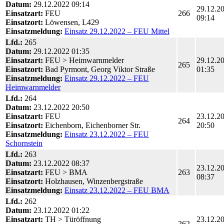
Datum:
29.12.2022 09:14
29.12.2
Einsatzart:
FEU
266
09:14
Einsatzort:
Löwensen, L429
Einsatzmeldung:
Einsatz 29.12.2022 – FEU Mittel
Lfd.:
265
Datum:
29.12.2022 01:35
Einsatzart:
FEU > Heimwarnmelder
29.12.2
265
Einsatzort:
Bad Pyrmont, Georg Viktor Straße
01:35
Einsatzmeldung:
Einsatz 29.12.2022 – FEU
Heimwarnmelder
Lfd.:
264
Datum:
23.12.2022 20:50
Einsatzart:
FEU
23.12.2
264
Einsatzort:
Eichenborn, Eichenborner Str.
20:50
Einsatzmeldung:
Einsatz 23.12.2022 – FEU
Schornstein
Lfd.:
263
Datum:
23.12.2022 08:37
23.12.2
Einsatzart:
FEU > BMA
263
08:37
Einsatzort:
Holzhausen, Winzenbergstraße
Einsatzmeldung:
Einsatz 23.12.2022 – FEU BMA
Lfd.:
262
Datum:
23.12.2022 01:22
Einsatzart:
TH > Türöffnung
23.12.2
262