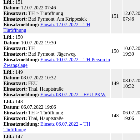
Lfd.:
151
Datum:
12.07.2022 07:46
Einsatzart:
TH > Türöffnung
12.07.2
151
Einsatzort:
Bad Pyrmont, Am Krippesiek
07:46
Einsatzmeldung:
Einsatz 12.07.2022 – TH
Türöffnung
Lfd.:
150
Datum:
10.07.2022 19:30
Einsatzart:
TH
10.07.2
150
Einsatzort:
Bad Pyrmont, Jägerweg
19:30
Einsatzmeldung:
Einsatz 10.07.2022 – TH Person in
Zwangslage
Lfd.:
149
Datum:
08.07.2022 10:32
08.07.2
Einsatzart:
FEU
149
10:32
Einsatzort:
Thal, Hauptstraße
Einsatzmeldung:
Einsatz 08.07.2022 – FEU PKW
Lfd.:
148
Datum:
06.07.2022 19:06
Einsatzart:
TH > Türöffnung
06.07.2
148
Einsatzort:
Thal, Hauptstraße
19:06
Einsatzmeldung:
Einsatz 06.07.2022 – TH
Türöffnung
Lfd.:
147