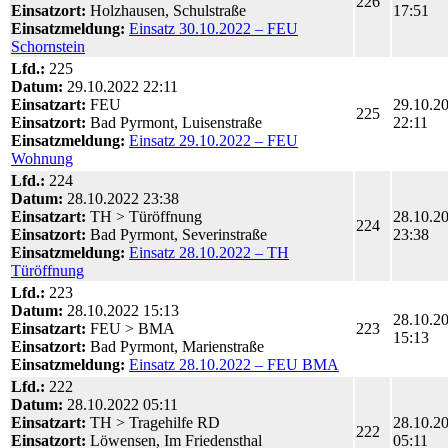
226
Einsatzort:
Holzhausen, Schulstraße
17:51
Einsatzmeldung:
Einsatz 30.10.2022 – FEU
Schornstein
Lfd.:
225
Datum:
29.10.2022 22:11
Einsatzart:
FEU
29.10.2
225
Einsatzort:
Bad Pyrmont, Luisenstraße
22:11
Einsatzmeldung:
Einsatz 29.10.2022 – FEU
Wohnung
Lfd.:
224
Datum:
28.10.2022 23:38
Einsatzart:
TH > Türöffnung
28.10.2
224
Einsatzort:
Bad Pyrmont, Severinstraße
23:38
Einsatzmeldung:
Einsatz 28.10.2022 – TH
Türöffnung
Lfd.:
223
Datum:
28.10.2022 15:13
28.10.2
Einsatzart:
FEU > BMA
223
15:13
Einsatzort:
Bad Pyrmont, Marienstraße
Einsatzmeldung:
Einsatz 28.10.2022 – FEU BMA
Lfd.:
222
Datum:
28.10.2022 05:11
Einsatzart:
TH > Tragehilfe RD
28.10.2
222
Einsatzort:
Löwensen, Im Friedensthal
05:11