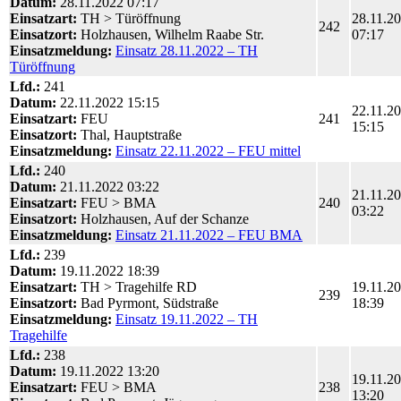
Datum:
28.11.2022 07:17
Einsatzart:
TH > Türöffnung
28.11.2
242
Einsatzort:
Holzhausen, Wilhelm Raabe Str.
07:17
Einsatzmeldung:
Einsatz 28.11.2022 – TH
Türöffnung
Lfd.:
241
Datum:
22.11.2022 15:15
22.11.2
Einsatzart:
FEU
241
15:15
Einsatzort:
Thal, Hauptstraße
Einsatzmeldung:
Einsatz 22.11.2022 – FEU mittel
Lfd.:
240
Datum:
21.11.2022 03:22
21.11.2
Einsatzart:
FEU > BMA
240
03:22
Einsatzort:
Holzhausen, Auf der Schanze
Einsatzmeldung:
Einsatz 21.11.2022 – FEU BMA
Lfd.:
239
Datum:
19.11.2022 18:39
Einsatzart:
TH > Tragehilfe RD
19.11.2
239
Einsatzort:
Bad Pyrmont, Südstraße
18:39
Einsatzmeldung:
Einsatz 19.11.2022 – TH
Tragehilfe
Lfd.:
238
Datum:
19.11.2022 13:20
19.11.2
Einsatzart:
FEU > BMA
238
13:20