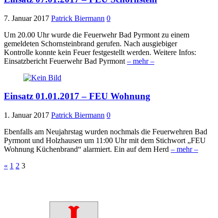
7. Januar 2017
Patrick Biermann
0
Um 20.00 Uhr wurde die Feuerwehr Bad Pyrmont zu einem
gemeldeten Schornsteinbrand gerufen. Nach ausgiebiger
Kontrolle konnte kein Feuer festgestellt werden. Weitere Infos:
Einsatzbericht Feuerwehr Bad Pyrmont
– mehr –
Einsatz 01.01.2017 – FEU Wohnung
1. Januar 2017
Patrick Biermann
0
Ebenfalls am Neujahrstag wurden nochmals die Feuerwehren Bad
Pyrmont und Holzhausen um 11:00 Uhr mit dem Stichwort „FEU
Wohnung Küchenbrand“ alarmiert. Ein auf dem Herd
– mehr –
Seitennummerierung
«
1
2
3
der
Beiträge