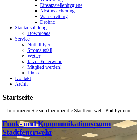
Einsatzstellenhygiene
Absturzsicherung
Wasserrettung
Drohne
Stadtausbildung
Downloads
Service
Notfallflyer
Stromausfall
Wetter
Ja zur Feuerwehr
Mitglied werden!
Links
Kontakt
Archiv
Startseite
Informieren Sie sich hier über die Stadtfeuerwehr Bad Pyrmont.
Funk- und Kommunikationsraum
Stadtfeuerwehr