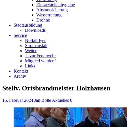
Einsatzstellenhygiene
Absturzsicherung
Wasserrettung
Drohne
Stadtausbildung
Downloads
Service
Notfallflyer
Stromausfall
Wetter
Ja zur Feuerwehr
Mitglied werden!
Links
Kontakt
Archiv
Stellv. Ortsbrandmeister Holzhausen
16. Februar 2024
Jan Bolte
Aktuelles
0