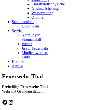
Einsatzstellenhygiene
Absturzsicherung
Wasserrettung
Drohne
Stadtausbildung
Downloads
Service
Notfallflyer
Stromausfall
Wetter
Ja zur Feuerwehr
Mitglied werden!
Links
Kontakt
Archiv
Feuerwehr Thal
Freiwillige Feuerwehr Thal
Wehr mit Grundausstattung
Facebook
Instagram