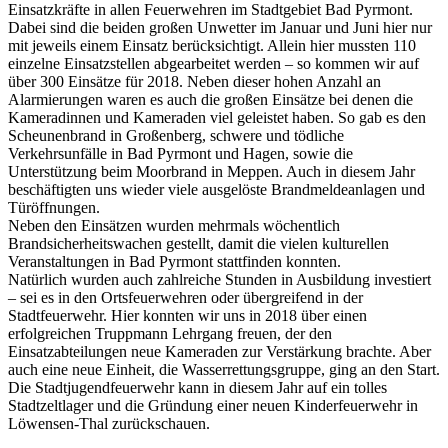
Einsatzkräfte in allen Feuerwehren im Stadtgebiet Bad Pyrmont.
Dabei sind die beiden großen Unwetter im Januar und Juni hier nur
mit jeweils einem Einsatz berücksichtigt. Allein hier mussten 110
einzelne Einsatzstellen abgearbeitet werden – so kommen wir auf
über 300 Einsätze für 2018. Neben dieser hohen Anzahl an
Alarmierungen waren es auch die großen Einsätze bei denen die
Kameradinnen und Kameraden viel geleistet haben. So gab es den
Scheunenbrand in Großenberg, schwere und tödliche
Verkehrsunfälle in Bad Pyrmont und Hagen, sowie die
Unterstützung beim Moorbrand in Meppen. Auch in diesem Jahr
beschäftigten uns wieder viele ausgelöste Brandmeldeanlagen und
Türöffnungen.
Neben den Einsätzen wurden mehrmals wöchentlich
Brandsicherheitswachen gestellt, damit die vielen kulturellen
Veranstaltungen in Bad Pyrmont stattfinden konnten.
Natürlich wurden auch zahlreiche Stunden in Ausbildung investiert
– sei es in den Ortsfeuerwehren oder übergreifend in der
Stadtfeuerwehr. Hier konnten wir uns in 2018 über einen
erfolgreichen Truppmann Lehrgang freuen, der den
Einsatzabteilungen neue Kameraden zur Verstärkung brachte. Aber
auch eine neue Einheit, die Wasserrettungsgruppe, ging an den Start.
Die Stadtjugendfeuerwehr kann in diesem Jahr auf ein tolles
Stadtzeltlager und die Gründung einer neuen Kinderfeuerwehr in
Löwensen-Thal zurückschauen.