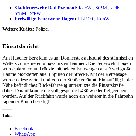
Stadtfeuerwehr Bad Pyrmont
:
KdoW
,
StBM
,
stellv.
StBM
,
StPW
Freiwillige Feuerwehr Hagen
:
HLF 20
,
KdoW
Weitere Kräfte:
Polizei
Einsatzbericht:
Am Hagener Berg kam es am Donnerstag aufgrund des stürmischen
Wetters zu mehreren umgestürzten Bäumen. Die Feuerwehr Hagen
wurde alarmiert und rückte mit beiden Fahrzeugen aus. Zwei große
Bäume blockierten alle 3 Spuren der Strecke. Mit der Kettensäge
wurden diese zerteilt und von der Straße geräumt. Ein zufällig in der
Nähe befindliches Rückefahrzeug unterstützte die Einsatzkräfte
dabei. Darauf konnte die voll gesperrte L430 wieder freigegeben
werden. Auf der Rückfahrt wurde noch ein weiterer in die Fahrbahn
ragender Baum beseitigt.
Teilen
Facebook
WhatsApp