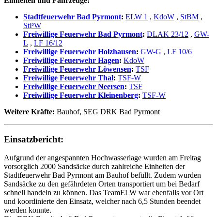
Einheiten und Fahrzeuge:
Stadtfeuerwehr Bad Pyrmont
:
ELW 1
,
KdoW
,
StBM
,
StPW
Freiwillige Feuerwehr Bad Pyrmont
:
DLAK 23/12
,
GW-
L
,
LF 16/12
Freiwillige Feuerwehr Holzhausen
:
GW-G
,
LF 10/6
Freiwillige Feuerwehr Hagen
:
KdoW
Freiwillige Feuerwehr Löwensen
:
TSF
Freiwillige Feuerwehr Thal
:
TSF-W
Freiwillige Feuerwehr Neersen
:
TSF
Freiwillige Feuerwehr Kleinenberg
:
TSF-W
Weitere Kräfte:
Bauhof, SEG DRK Bad Pyrmont
Einsatzbericht:
Aufgrund der angespannten Hochwasserlage wurden am Freitag
vorsorglich 2000 Sandsäcke durch zahlreiche Einheiten der
Stadtfeuerwehr Bad Pyrmont am Bauhof befüllt. Zudem wurden
Sandsäcke zu den gefährdeten Orten transportiert um bei Bedarf
schnell handeln zu können. Das TeamELW war ebenfalls vor Ort
und koordinierte den Einsatz, welcher nach 6,5 Stunden beendet
werden konnte.